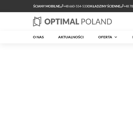
ŚCIANY MOBILNE
+48 660-554-533
OKŁADZINY ŚCIENNE
+48 7
O NAS
AKTUALNOŚCI
OFERTA