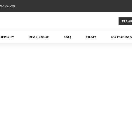
89-192-920
DLA A
DEKORY
REALIZACJE
FAQ
FILMY
DO POBRAN