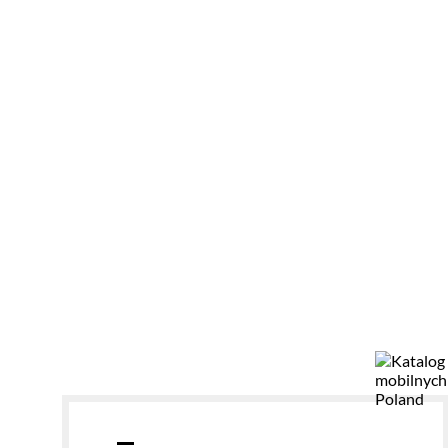
Płyty CPL w klasie B,s2-d0 do 5600
Z dumą o
mm – nowe możliwości projektowe
certyfik
SÜD!
13.07.2026
19.11.2025