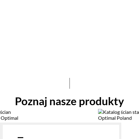
Optimal Poland zdobywa certyfikat
ISO 9001:2015 – potwierdzenie
głaszamy: zdobyliśmy
najwyższej jakości usług
at ISO 9001:2015 od TÜV
13.10.2025
Poznaj nasze produkty